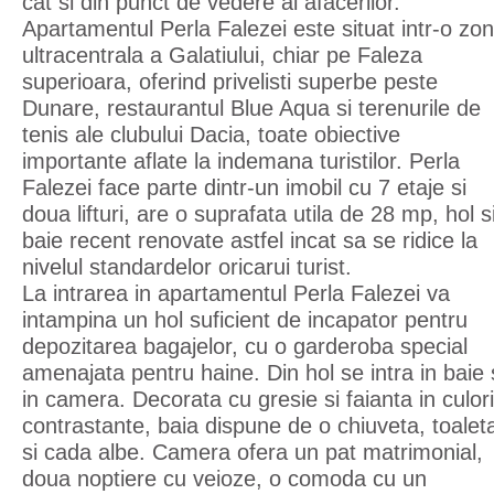
cat si din punct de vedere al afacerilor.
Apartamentul Perla Falezei este situat intr-o zo
ultracentrala a Galatiului, chiar pe Faleza
superioara, oferind privelisti superbe peste
Dunare, restaurantul Blue Aqua si terenurile de
tenis ale clubului Dacia, toate obiective
importante aflate la indemana turistilor. Perla
Falezei face parte dintr-un imobil cu 7 etaje si
doua lifturi, are o suprafata utila de 28 mp, hol s
baie recent renovate astfel incat sa se ridice la
nivelul standardelor oricarui turist.
La intrarea in apartamentul Perla Falezei va
intampina un hol suficient de incapator pentru
depozitarea bagajelor, cu o garderoba special
amenajata pentru haine. Din hol se intra in baie 
in camera. Decorata cu gresie si faianta in culori
contrastante, baia dispune de o chiuveta, toalet
si cada albe. Camera ofera un pat matrimonial,
doua noptiere cu veioze, o comoda cu un