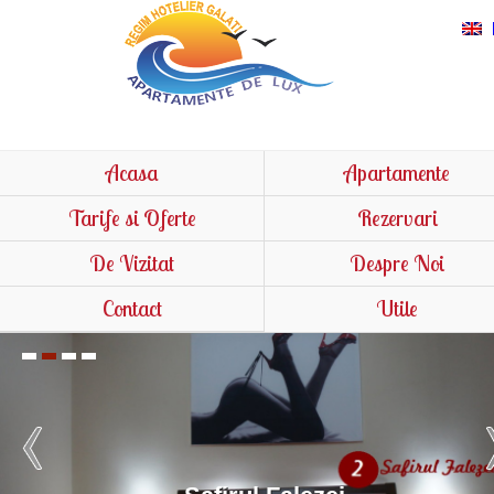
Acasa
Apartamente
Tarife si Oferte
Rezervari
De Vizitat
Despre Noi
Contact
Utile