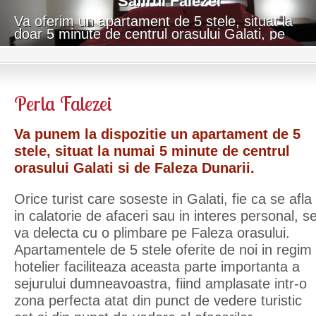
Safirul Falezei
Va oferim un apartament de 5 stele, situat la
doar 5 minute de centrul orasului Galati, pe
faleza superioară a Dunării.
Perla Falezei
Va punem la dispozitie un apartament de 5
stele, situat la numai 5 minute de centrul
orasului Galati si de Faleza Dunarii.
Orice turist care soseste in Galati, fie ca se afla
in calatorie de afaceri sau in interes personal, s
va delecta cu o plimbare pe Faleza orasului.
Apartamentele de 5 stele oferite de noi in regim
hotelier faciliteaza aceasta parte importanta a
sejurului dumneavoastra, fiind amplasate intr-o
zona perfecta atat din punct de vedere turistic