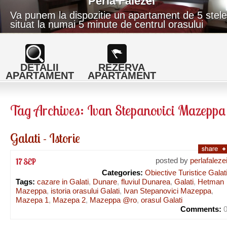
Perla Falezei
Va punem la dispozitie un apartament de 5 stele
situat la numai 5 minute de centrul orasului
Galati, si 5 minute de Faleza Dunarii.
DETALII
REZERVA
APARTAMENT
APARTAMENT
Tag Archives:
Ivan Stepanovici Mazeppa
Galati - Istorie
posted by
perlafaleze
17 SEP
Categories:
Obiective Turistice Galat
Tags:
cazare in Galati
,
Dunare
,
fluviul Dunarea
,
Galati
,
Hetman
Mazeppa
,
istoria orasului Galati
,
Ivan Stepanovici Mazeppa
,
Mazepa 1
,
Mazepa 2
,
Mazeppa @ro
,
orasul Galati
Comments: