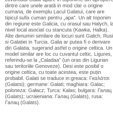
dintre care unele arată in mod clar o origine
cumana, de exemplu Lacul Galatui, care are
tipicul sufix cuman pentru „apa”. Un alt toponim
din regiune este Galicia, cu orasul sau Halych, l
nivel local asociat cu stancuta (Kawka, Halka).
Alte denumiri similare de locuri sunt Galich, Rus
si Galatiei in Turcia. Galia ar putea fi o derivare
din Galatia, sugerand astfel o origine celtica. Un
model similar are loc cu cuvantul celtic, Ligures,
referindu-se la „Caladaa” (un oras din Ligurian
sau teritoriile Genoveze). Desi este posibil o
origine celtica, cu toate acestea, este puțin
probabil. Galati se traduce in:greaca: Γκαλάτσι
(Galatsi); germane: Galati; maghiara: Galac;
poloneza: Gałacz; Turca: Kalas; bulgara: Галац
(Galats); ucraieniana: Галац (Galats), rusa:
Галац (Galats).