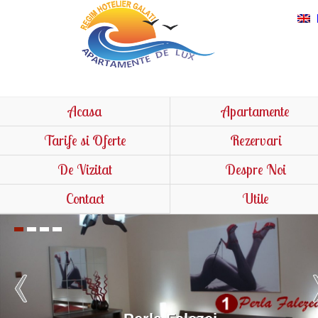
Acasa
Apartamente
Tarife si Oferte
Rezervari
De Vizitat
Despre Noi
Contact
Utile